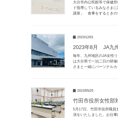
大分市内公民館等で保健所
ド指導しているみなさまに
講座」 食事をするときの色
2023/12/01
2023年8月 J
毎年、九州地区のJA女性
は大分県で一泊二日の研修
さまと一緒にパーソナルカラ
2023/05/25
竹田市役所女性部
5月17日、竹田市役所職
演をいたしました。お仕事