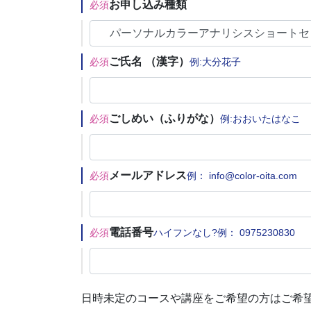
お申し込み種類
必須
ご氏名 （漢字）
必須
例:大分花子
ごしめい（ふりがな）
必須
例:おおいたはなこ
メールアドレス
必須
例： info@color-oita.com
電話番号
必須
ハイフンなし?例： 0975230830
日時未定のコースや講座をご希望の方はご希