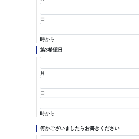
日
時から
第3希望日
月
日
時から
何かございましたらお書きください