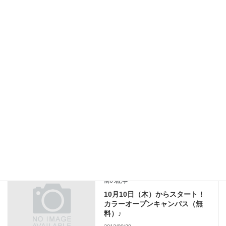
RYBカラーリーディングベーシック平日コースの日程が変更にな
りました。10月も3日間（一日4時間）です。日程は21日（月）25
日（金）11月5日（火）10時～15時を予定しています。日程が会
わない方は、お気軽にご相談ください。
再受講の方も、日程が会いましたらご受講くださいませ。よろし
くお願いします。
RYBカラーインストラクター 油布 季良美
新着情報
カテゴリー
新着情報
前の記事
10月10日（木）からスタート！
カラーオープンキャンパス（無
料）♪